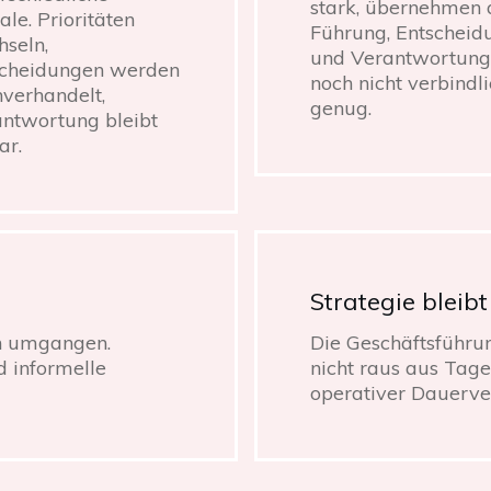
stark, übernehmen 
ale. Prioritäten
Führung, Entscheid
seln,
und Verantwortung
scheidungen werden
noch nicht verbindli
verhandelt,
genug.
ntwortung bleibt
ar.
Strategie bleibt
rn umgangen.
Die Geschäftsführu
d informelle
nicht raus aus Tag
operativer Dauerve