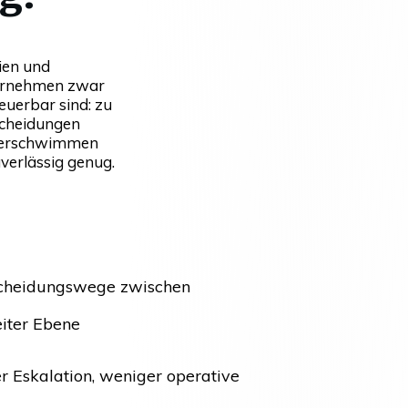
ien und
ternehmen zwar
euerbar sind: zu
scheidungen
 verschwimmen
verlässig genug.
tscheidungswege zwischen
eiter Ebene
 Eskalation, weniger operative