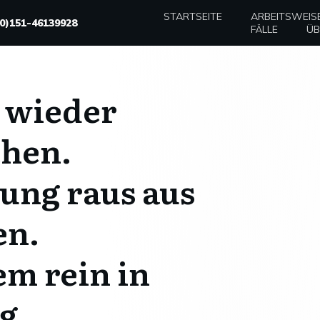
STARTSEITE
ARBEITSWEIS
(0)151-46139928
FÄLLE
ÜB
 wieder
chen.
ung raus aus
en.
m rein in
g.