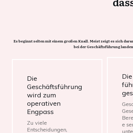
das
Es beginnt selten mit einem großen Knall. Meist zeigt es sich 
bei der Geschäftsführung landen.
Die
Die
füh
Geschäftsführung
ges
wird zum
operativen
Gesc
Engpass
Gese
Bere
Zu viele
e se
Entscheidungen,
unte